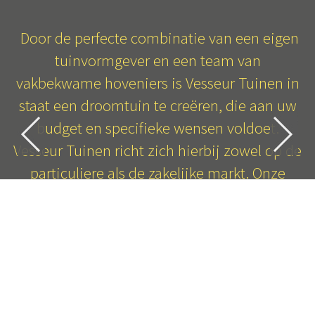
Door de perfecte combinatie van een eigen
tuinvormgever en een team van
vakbekwame hoveniers is Vesseur Tuinen in
staat een droomtuin te creëren, die aan uw
budget en specifieke wensen voldoet.
Vesseur Tuinen richt zich hierbij zowel op de
particuliere als de zakelijke markt. Onze
projecten zijn daarom ook zeer gevarieerd.
Kijk ook eens op onze
Facebookpagina
om
meer inspiratie op te doen!