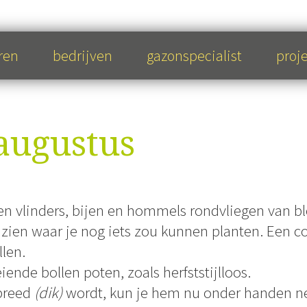
ren
bedrijven
gazonspecialist
proj
augustus
ien vlinders, bijen en hommels rondvliegen van b
ed zien waar je nog iets zou kunnen planten. Een 
len.
ende bollen poten, zoals herfststijlloos.
breed
(dik)
wordt, kun je hem nu onder handen ne