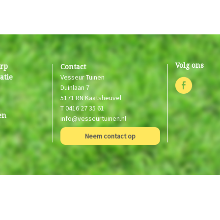
Volg ons
erp
Contact
atie
Vesseur Tuinen
Duinlaan 7
5171 RN Kaatsheuvel
T
0416 27 35 61
en
info@vesseurtuinen.nl
Neem contact op