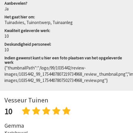
Aanbevelen?
Ja
Het gaat hier om:
Tuinadvies, Tuinontwerp, Tuinaanleg
Kwaliteit geleverde werk:
10
Deskundigheid personeel:
10
Indien gewenst kunt u hier een foto plaatsen van het opgeleverde
werk
{"thumbnailPath":"/logo/99/1035442/review-
images/1035442_99_1754407807219734968_review_thumbnail.png","im
images/1035442_99_1754407807502734968_review.png"}
Vesseur Tuinen
10
Gemma
Kaatsheuvel