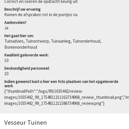
Correct en voeren de opdracht keurig uit
Beschrijf uw ervaring
Komen de afspraken tot in de puntjes na
Aanbevelen?
Ja
Het gaat hier om:
Tuinadvies, Tuinontwerp, Tuinaanleg, Tuinonderhoud,
Bomenonderhoud
Kwaliteit geleverde werk:
10
Deskundigheid personeel:
10
Indien gewenst kunt u hier een foto plaatsen van het opgeleverde
werk
{"thumbnailPath":"/logo/99/1035442/review-
images/1035442_99_1754811211162734968_review_thumbnail.png","im
images/1035442_99_1754811211586734968_review.png"}
Vesseur Tuinen